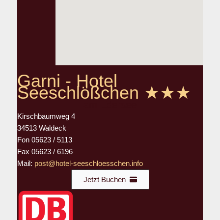
Garni - Hotel
Seeschlößchen ★★★
am Edersee
Kirschbaumweg 4
34513 Waldeck
Fon 05623 / 5113
Fax 05623 / 6196
Mail:
post@hotel-seeschloesschen.info
Jetzt Buchen