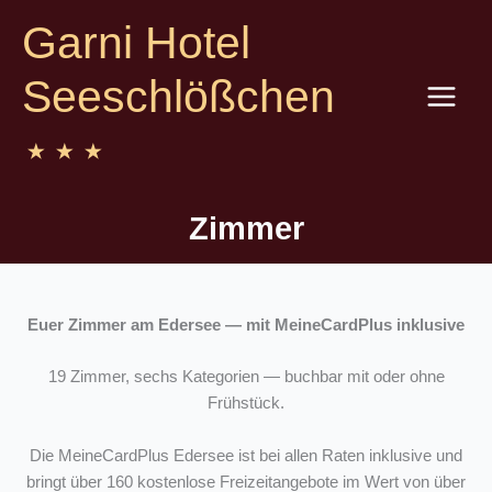
Zum
Garni Hotel
Inhalt
springen
Seeschlößchen
⋆⋆⋆
Zimmer
Euer Zimmer am Edersee — mit MeineCardPlus inklusive
19 Zimmer, sechs Kategorien — buchbar mit oder ohne
Frühstück.
Die MeineCardPlus Edersee ist bei allen Raten inklusive und
bringt über 160 kostenlose Freizeitangebote im Wert von über